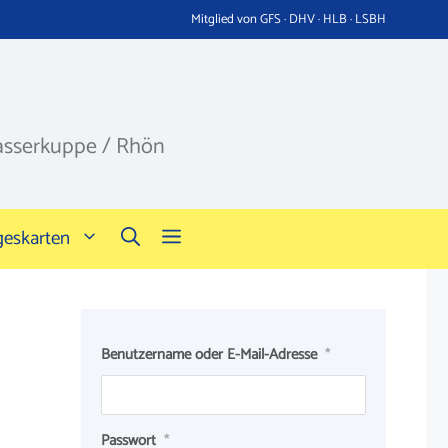
Mitglied von GFS · DHV · HLB · LSBH
asserkuppe / Rhön
geskarten
Benutzername oder E-Mail-Adresse
*
Passwort
*