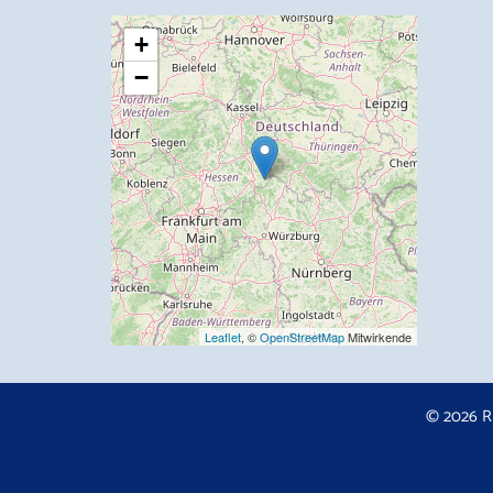
+
−
Leaflet
, ©
OpenStreetMap
Mitwirkende
© 2026 R