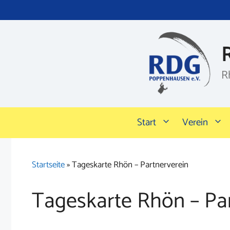
Zum
Inhalt
springen
R
Start
Verein
Startseite
»
Tageskarte Rhön – Partnerverein
Tageskarte Rhön – Pa