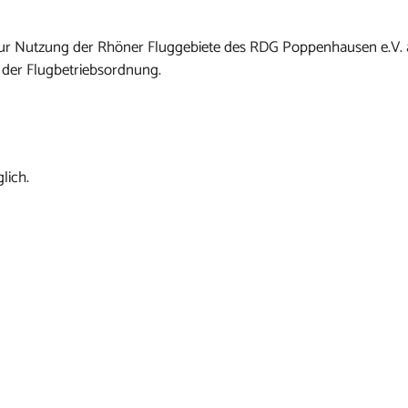
n zur Nutzung der Rhöner Fluggebiete des RDG Poppenhausen e.V.
 der Flugbetriebsordnung.
lich.