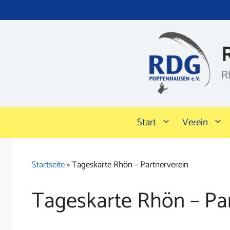
Zum
Inhalt
springen
R
Start
Verein
Startseite
»
Tageskarte Rhön – Partnerverein
Tageskarte Rhön – Pa