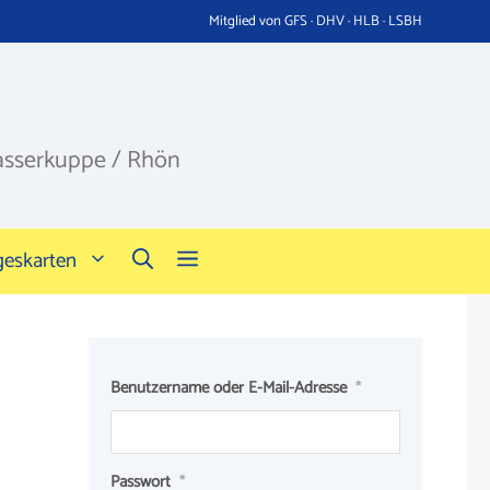
Mitglied von GFS · DHV · HLB · LSBH
asserkuppe / Rhön
geskarten
Benutzername oder E-Mail-Adresse
*
Passwort
*