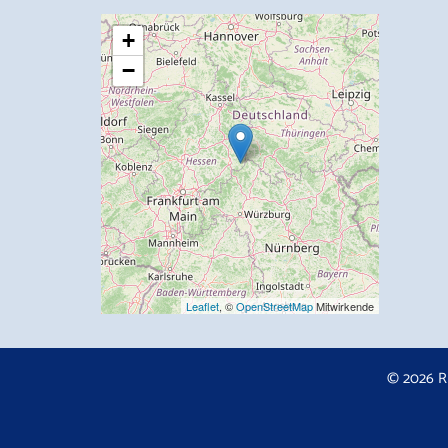
+
−
Leaflet
, ©
OpenStreetMap
Mitwirkende
© 2026 R