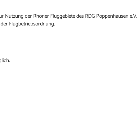
n zur Nutzung der Rhöner Fluggebiete des RDG Poppenhausen e.V.
 der Flugbetriebsordnung.
lich.