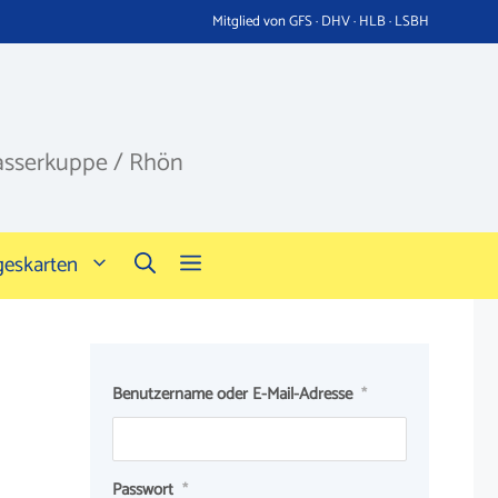
Mitglied von GFS · DHV · HLB · LSBH
asserkuppe / Rhön
geskarten
Benutzername oder E-Mail-Adresse
*
Passwort
*