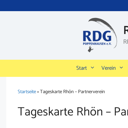
Zum
Inhalt
springen
R
Start
Verein
Startseite
»
Tageskarte Rhön – Partnerverein
Tageskarte Rhön – Pa