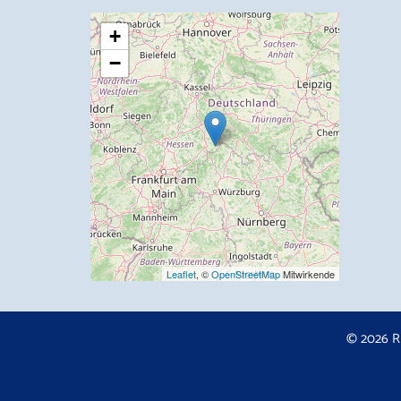
+
−
Leaflet
, ©
OpenStreetMap
Mitwirkende
© 2026 R