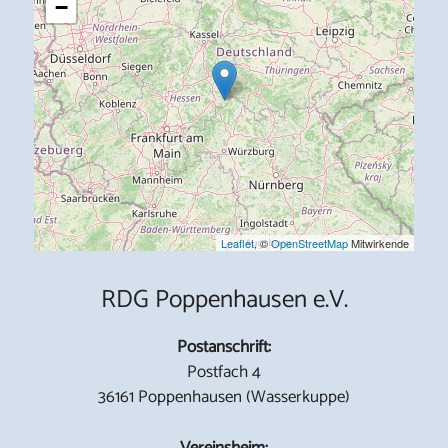
−
Leaflet
, ©
OpenStreetMap
Mitwirkende
RDG Poppenhausen e.V.
Postanschrift:
Postfach 4
36161 Poppenhausen (Wasserkuppe)
Vereinsheim: