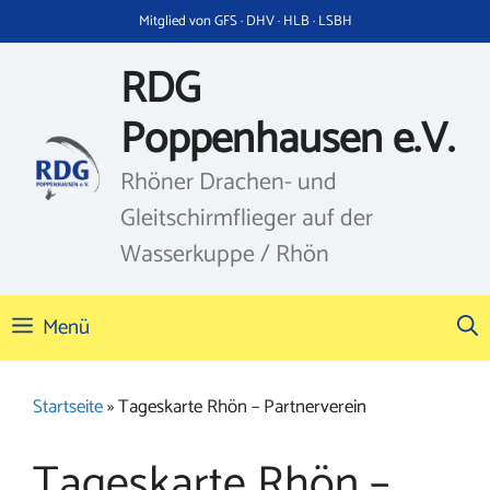
Zum
Mitglied von GFS · DHV · HLB · LSBH
Inhalt
springen
RDG
Poppenhausen e.V.
Rhöner Drachen- und
Gleitschirmflieger auf der
Wasserkuppe / Rhön
Menü
Startseite
»
Tageskarte Rhön – Partnerverein
Tageskarte Rhön –