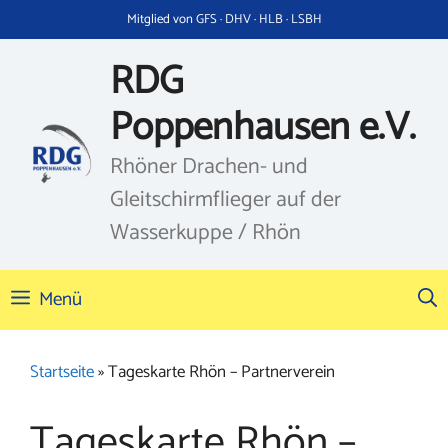
Zum
Mitglied von GFS · DHV · HLB · LSBH
Inhalt
springen
RDG
Poppenhausen e.V.
Rhöner Drachen- und
Gleitschirmflieger auf der
Wasserkuppe / Rhön
Menü
Startseite
»
Tageskarte Rhön – Partnerverein
Tageskarte Rhön –