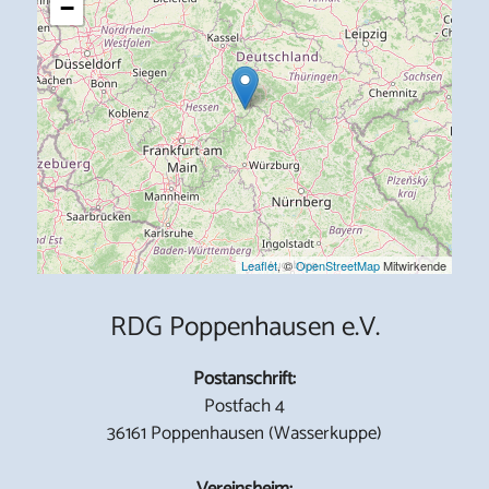
−
Leaflet
, ©
OpenStreetMap
Mitwirkende
RDG Poppenhausen e.V.
Postanschrift:
Postfach 4
36161 Poppenhausen (Wasserkuppe)
Vereinsheim: