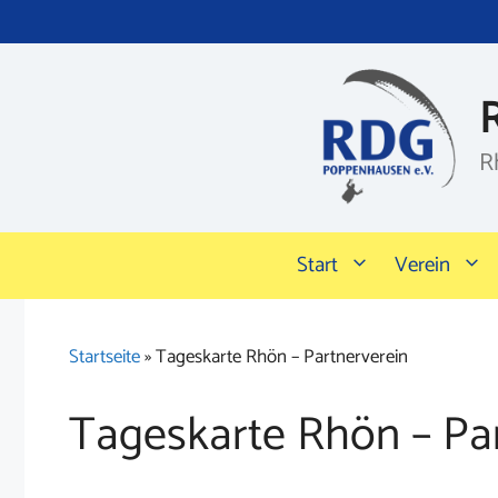
Zum
Inhalt
springen
R
Start
Verein
Startseite
»
Tageskarte Rhön – Partnerverein
Tageskarte Rhön – Pa