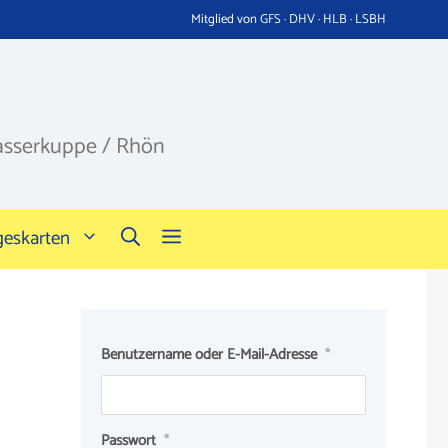
Mitglied von GFS · DHV · HLB · LSBH
asserkuppe / Rhön
geskarten
Benutzername oder E-Mail-Adresse
*
Passwort
*