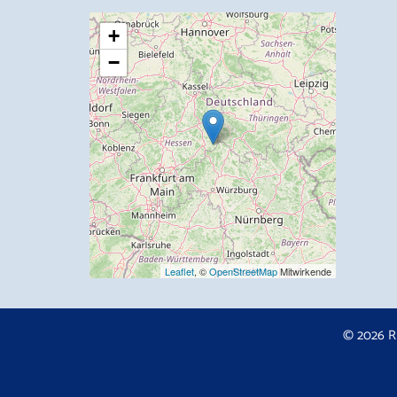
+
−
Leaflet
, ©
OpenStreetMap
Mitwirkende
© 2026 R