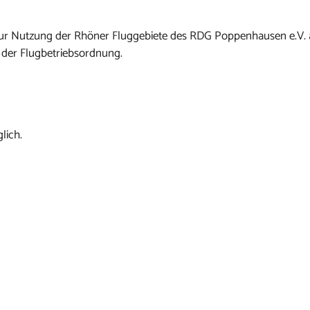
n zur Nutzung der Rhöner Fluggebiete des RDG Poppenhausen e.V.
 der Flugbetriebsordnung.
lich.