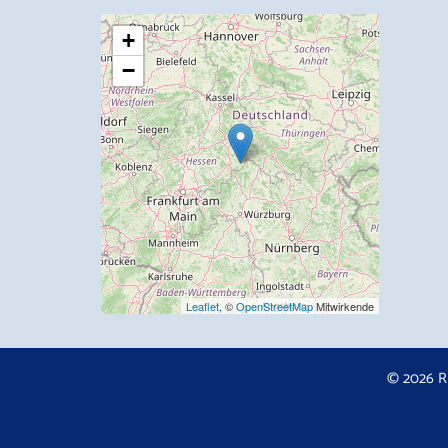
+
−
Leaflet
, ©
OpenStreetMap
Mitwirkende
© 2026 R