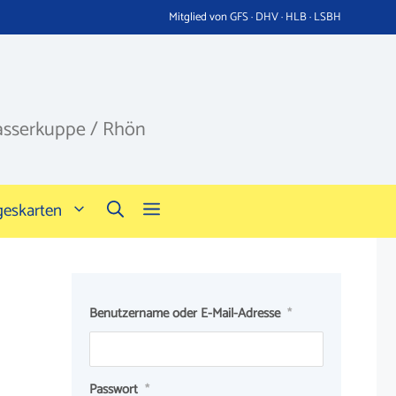
Mitglied von GFS · DHV · HLB · LSBH
asserkuppe / Rhön
geskarten
Benutzername oder E-Mail-Adresse
*
Passwort
*