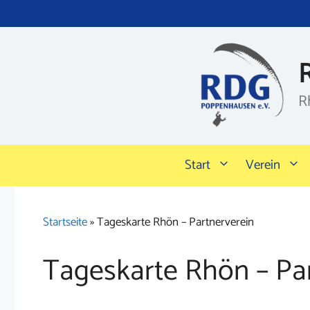
Zum
Inhalt
springen
R
Start
Verein
Startseite
»
Tageskarte Rhön – Partnerverein
Tageskarte Rhön – Pa