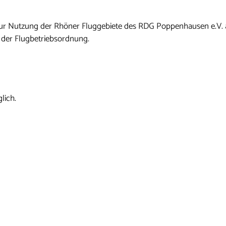
n zur Nutzung der Rhöner Fluggebiete des RDG Poppenhausen e.V.
 der Flugbetriebsordnung.
lich.