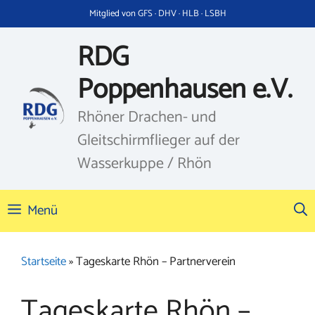
Zum
Mitglied von GFS · DHV · HLB · LSBH
Inhalt
springen
RDG
Poppenhausen e.V.
Rhöner Drachen- und
Gleitschirmflieger auf der
Wasserkuppe / Rhön
Menü
Startseite
»
Tageskarte Rhön – Partnerverein
Tageskarte Rhön –