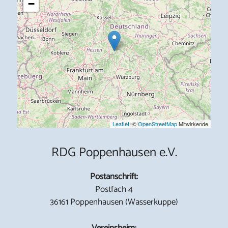
−
Leaflet
, ©
OpenStreetMap
Mitwirkende
RDG Poppenhausen e.V.
Postanschrift:
Postfach 4
36161 Poppenhausen (Wasserkuppe)
Vereinsheim: