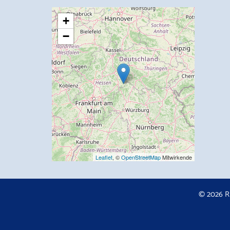
+
−
Leaflet
, ©
OpenStreetMap
Mitwirkende
© 2026 R