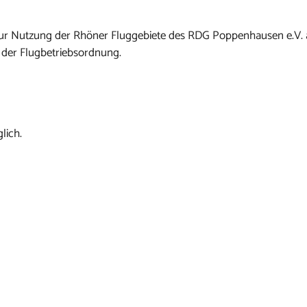
n zur Nutzung der Rhöner Fluggebiete des RDG Poppenhausen e.V.
 der Flugbetriebsordnung.
lich.