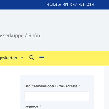
Mitglied von GFS · DHV · HLB · LSBH
asserkuppe / Rhön
geskarten
Benutzername oder E-Mail-Adresse
*
Passwort
*