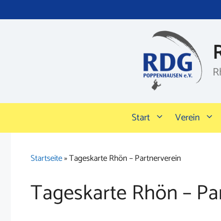
Zum
Inhalt
springen
R
Start
Verein
Startseite
»
Tageskarte Rhön – Partnerverein
Tageskarte Rhön – Pa