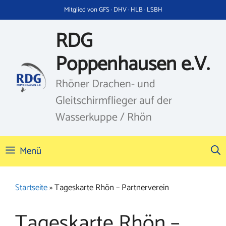
Zum
Mitglied von GFS · DHV · HLB · LSBH
Inhalt
springen
RDG
Poppenhausen e.V.
Rhöner Drachen- und
Gleitschirmflieger auf der
Wasserkuppe / Rhön
Menü
Startseite
»
Tageskarte Rhön – Partnerverein
Tageskarte Rhön –