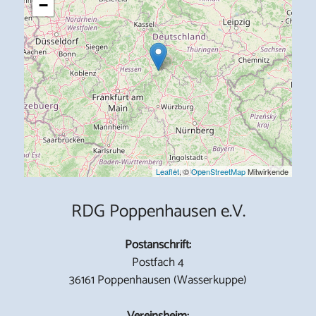
−
Leaflet
, ©
OpenStreetMap
Mitwirkende
RDG Poppenhausen e.V.
Postanschrift:
Postfach 4
36161 Poppenhausen (Wasserkuppe)
Vereinsheim: