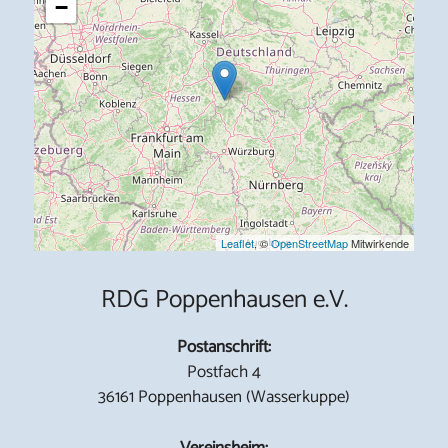
−
Leaflet
, ©
OpenStreetMap
Mitwirkende
RDG Poppenhausen e.V.
Postanschrift:
Postfach 4
36161 Poppenhausen (Wasserkuppe)
Vereinsheim: