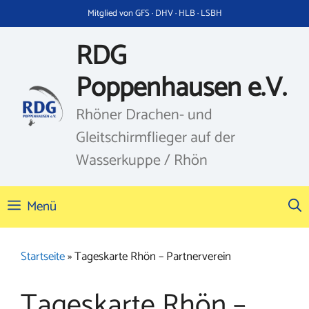
Zum
Mitglied von GFS · DHV · HLB · LSBH
Inhalt
springen
RDG
Poppenhausen e.V.
Rhöner Drachen- und
Gleitschirmflieger auf der
Wasserkuppe / Rhön
Menü
Startseite
»
Tageskarte Rhön – Partnerverein
Tageskarte Rhön –