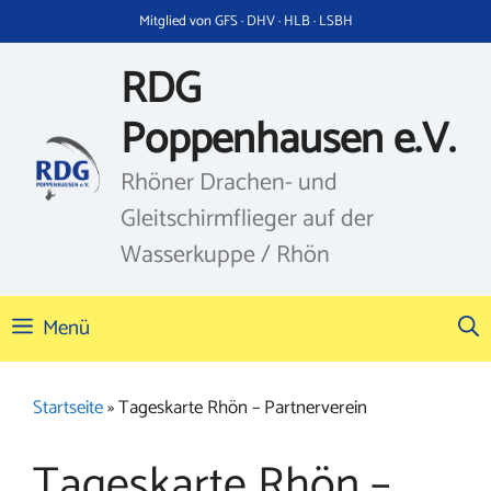
Zum
Mitglied von GFS · DHV · HLB · LSBH
Inhalt
springen
RDG
Poppenhausen e.V.
Rhöner Drachen- und
Gleitschirmflieger auf der
Wasserkuppe / Rhön
Menü
Startseite
»
Tageskarte Rhön – Partnerverein
Tageskarte Rhön –