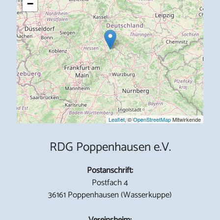
−
Leaflet
, ©
OpenStreetMap
Mitwirkende
RDG Poppenhausen e.V.
Postanschrift:
Postfach 4
36161 Poppenhausen (Wasserkuppe)
Vereinsheim: