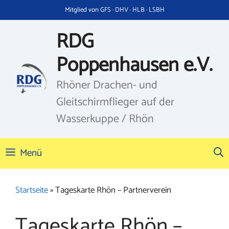
Zum
Mitglied von GFS · DHV · HLB · LSBH
Inhalt
springen
RDG
Poppenhausen e.V.
Rhöner Drachen- und
Gleitschirmflieger auf der
Wasserkuppe / Rhön
Menü
Startseite
»
Tageskarte Rhön – Partnerverein
Tageskarte Rhön –