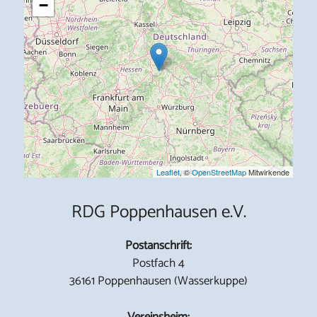
−
Leaflet
, ©
OpenStreetMap
Mitwirkende
RDG Poppenhausen e.V.
Postanschrift:
Postfach 4
36161 Poppenhausen (Wasserkuppe)
Vereinsheim: