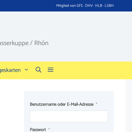
Mitglied von GFS · DHV · HLB · LSBH
asserkuppe / Rhön
geskarten
Benutzername oder E-Mail-Adresse
*
Passwort
*