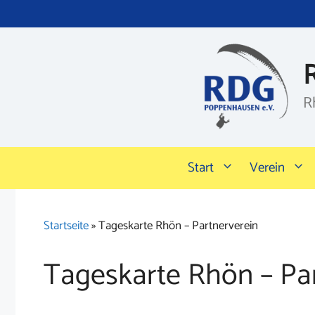
Zum
Inhalt
springen
R
Start
Verein
Startseite
»
Tageskarte Rhön – Partnerverein
Tageskarte Rhön – Pa