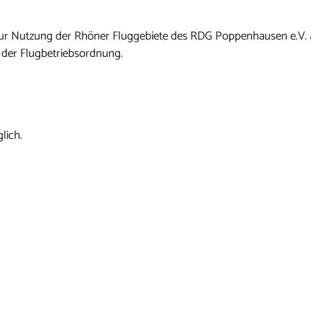
n zur Nutzung der Rhöner Fluggebiete des RDG Poppenhausen e.V.
 der Flugbetriebsordnung.
lich.