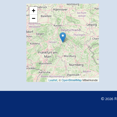
+
−
Leaflet
, ©
OpenStreetMap
Mitwirkende
© 2026 R