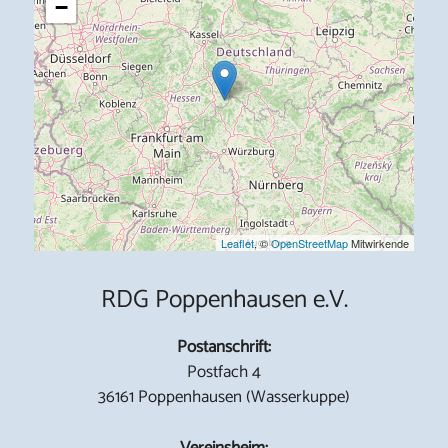
−
Leaflet
, ©
OpenStreetMap
Mitwirkende
RDG Poppenhausen e.V.
Postanschrift:
Postfach 4
36161 Poppenhausen (Wasserkuppe)
Vereinsheim: