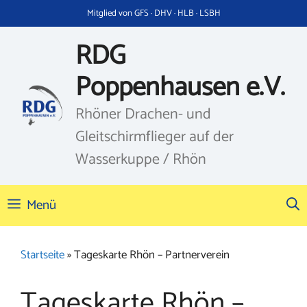
Zum
Mitglied von GFS · DHV · HLB · LSBH
Inhalt
springen
RDG
Poppenhausen e.V.
Rhöner Drachen- und
Gleitschirmflieger auf der
Wasserkuppe / Rhön
Menü
Startseite
»
Tageskarte Rhön – Partnerverein
Tageskarte Rhön –