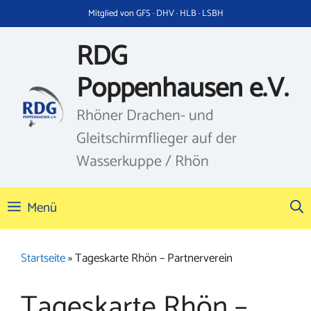
Zum
Mitglied von GFS · DHV · HLB · LSBH
Inhalt
springen
RDG
Poppenhausen e.V.
Rhöner Drachen- und
Gleitschirmflieger auf der
Wasserkuppe / Rhön
Menü
Startseite
»
Tageskarte Rhön – Partnerverein
Tageskarte Rhön –