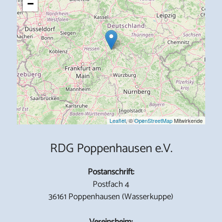
−
Leaflet
, ©
OpenStreetMap
Mitwirkende
RDG Poppenhausen e.V.
Postanschrift:
Postfach 4
36161 Poppenhausen (Wasserkuppe)
Vereinsheim: