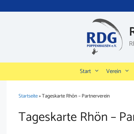
Zum
Inhalt
springen
R
Start
Verein
Startseite
»
Tageskarte Rhön – Partnerverein
Tageskarte Rhön – Pa