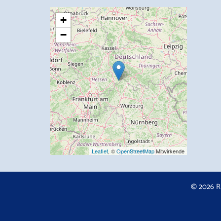
+
−
Leaflet
, ©
OpenStreetMap
Mitwirkende
© 2026 R