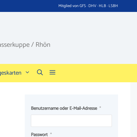
Mitglied von GFS · DHV · HLB · LSBH
asserkuppe / Rhön
geskarten
Benutzername oder E-Mail-Adresse
*
Passwort
*