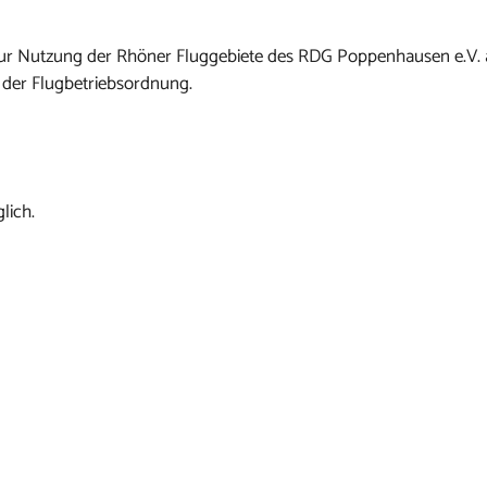
n zur Nutzung der Rhöner Fluggebiete des RDG Poppenhausen e.V.
 der Flugbetriebsordnung.
lich.