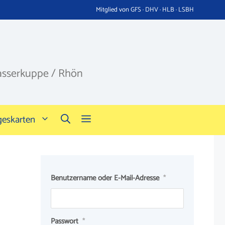
Mitglied von GFS · DHV · HLB · LSBH
asserkuppe / Rhön
geskarten
Benutzername oder E-Mail-Adresse
*
Passwort
*