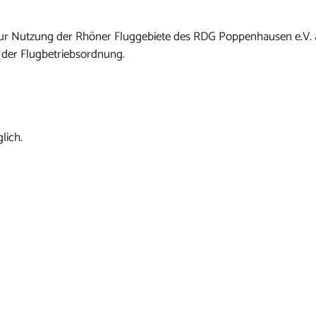
n zur Nutzung der Rhöner Fluggebiete des RDG Poppenhausen e.V.
 der Flugbetriebsordnung.
lich.