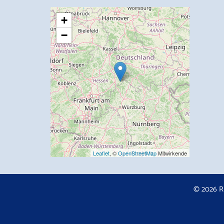
+
−
Leaflet
, ©
OpenStreetMap
Mitwirkende
© 2026 R