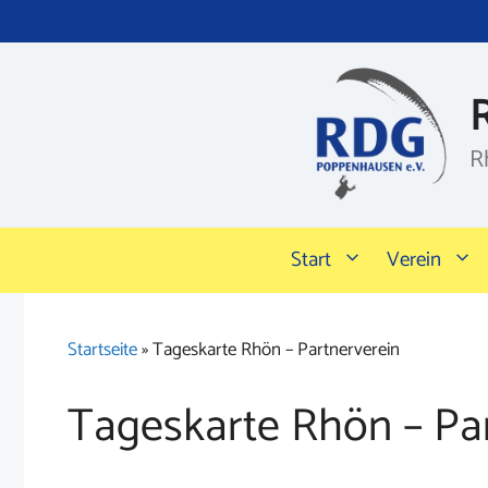
Zum
Inhalt
springen
R
Start
Verein
Startseite
»
Tageskarte Rhön – Partnerverein
Tageskarte Rhön – Pa