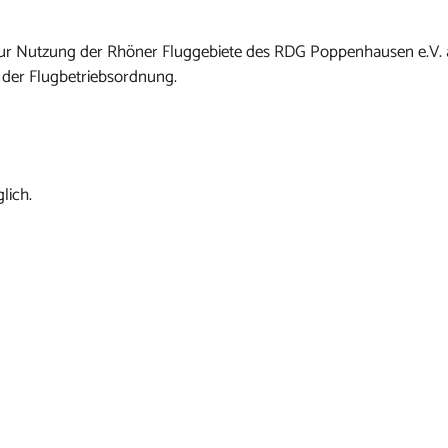
n zur Nutzung der Rhöner Fluggebiete des RDG Poppenhausen e.V.
 der Flugbetriebsordnung.
lich.