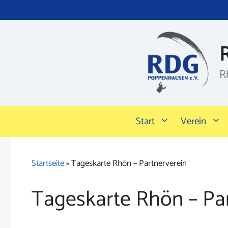
Zum
Inhalt
springen
R
Start
Verein
Startseite
»
Tageskarte Rhön – Partnerverein
Tageskarte Rhön – Pa