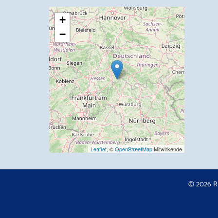
+
−
Leaflet
, ©
OpenStreetMap
Mitwirkende
© 2026 R