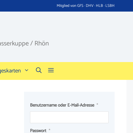
Mitglied von GFS · DHV · HLB · LSBH
asserkuppe / Rhön
geskarten
Benutzername oder E-Mail-Adresse
*
Passwort
*