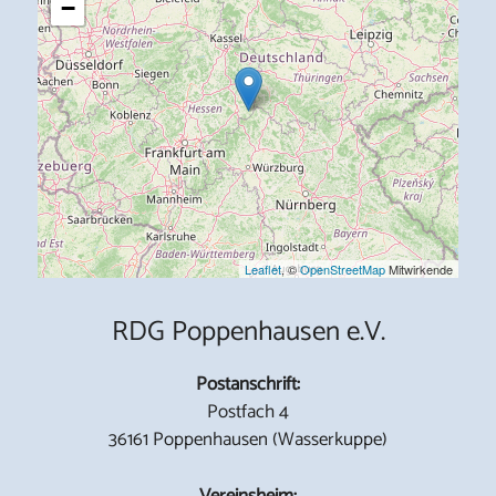
−
Leaflet
, ©
OpenStreetMap
Mitwirkende
RDG Poppenhausen e.V.
Postanschrift:
Postfach 4
36161 Poppenhausen (Wasserkuppe)
Vereinsheim: