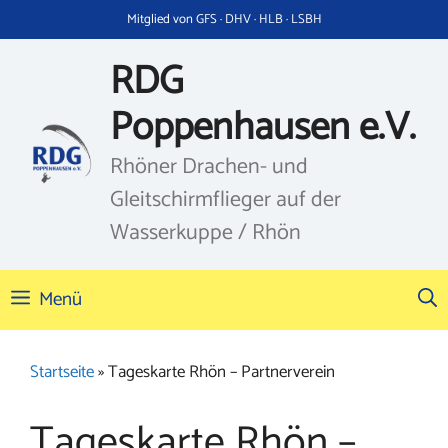
Zum
Mitglied von GFS · DHV · HLB · LSBH
Inhalt
springen
RDG
Poppenhausen e.V.
Rhöner Drachen- und
Gleitschirmflieger auf der
Wasserkuppe / Rhön
Menü
Startseite
»
Tageskarte Rhön – Partnerverein
Tageskarte Rhön –