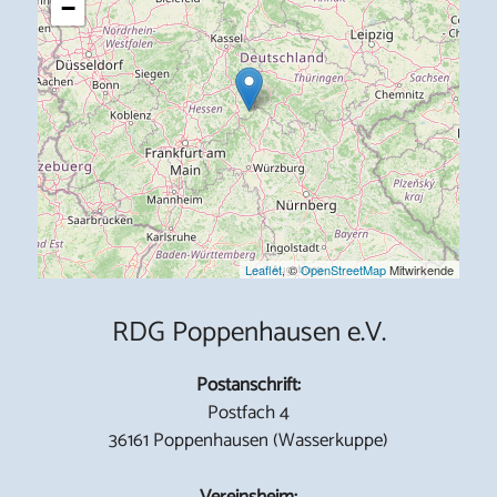
−
Leaflet
, ©
OpenStreetMap
Mitwirkende
RDG Poppenhausen e.V.
Postanschrift:
Postfach 4
36161 Poppenhausen (Wasserkuppe)
Vereinsheim: