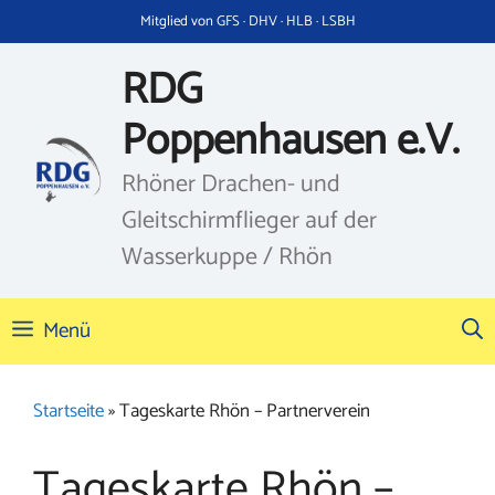
Zum
Mitglied von GFS · DHV · HLB · LSBH
Inhalt
springen
RDG
Poppenhausen e.V.
Rhöner Drachen- und
Gleitschirmflieger auf der
Wasserkuppe / Rhön
Menü
Startseite
»
Tageskarte Rhön – Partnerverein
Tageskarte Rhön –