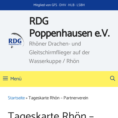
Zum
Mitglied von GFS · DHV · HLB · LSBH
Inhalt
springen
RDG
Poppenhausen e.V.
Rhöner Drachen- und
Gleitschirmflieger auf der
Wasserkuppe / Rhön
Menü
Startseite
»
Tageskarte Rhön – Partnerverein
Tageskarte Rhön –