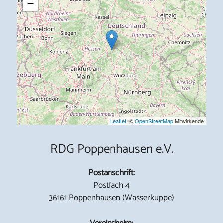
−
Leaflet
, ©
OpenStreetMap
Mitwirkende
RDG Poppenhausen e.V.
Postanschrift:
Postfach 4
36161 Poppenhausen (Wasserkuppe)
Vereinsheim: