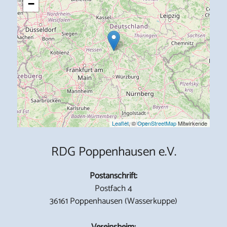
−
Leaflet
, ©
OpenStreetMap
Mitwirkende
RDG Poppenhausen e.V.
Postanschrift:
Postfach 4
36161 Poppenhausen (Wasserkuppe)
Vereinsheim: