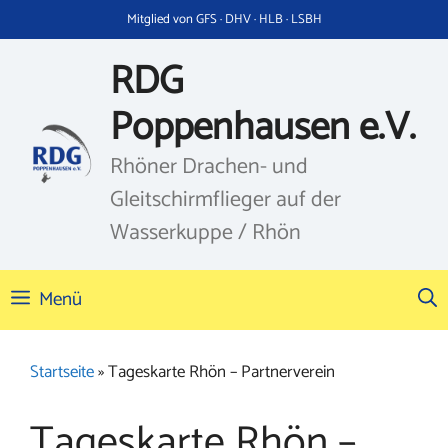
Zum
Mitglied von GFS · DHV · HLB · LSBH
Inhalt
springen
RDG
Poppenhausen e.V.
Rhöner Drachen- und
Gleitschirmflieger auf der
Wasserkuppe / Rhön
Menü
Startseite
»
Tageskarte Rhön – Partnerverein
Tageskarte Rhön –