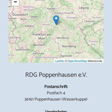
−
Leaflet
, ©
OpenStreetMap
Mitwirkende
RDG Poppenhausen e.V.
Postanschrift:
Postfach 4
36161 Poppenhausen (Wasserkuppe)
Vereinsheim: