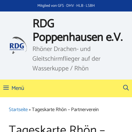
Zum
Mitglied von GFS · DHV · HLB · LSBH
Inhalt
springen
RDG
Poppenhausen e.V.
Rhöner Drachen- und
Gleitschirmflieger auf der
Wasserkuppe / Rhön
Menü
Startseite
»
Tageskarte Rhön – Partnerverein
Tageskarte Rhön –