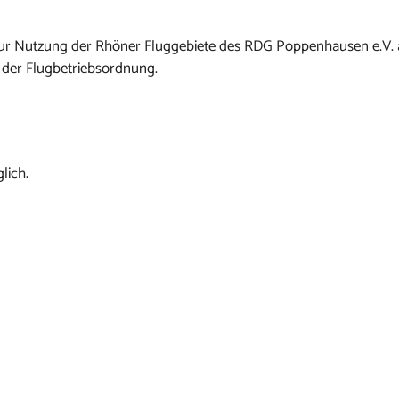
n zur Nutzung der Rhöner Fluggebiete des RDG Poppenhausen e.V.
 der Flugbetriebsordnung.
lich.