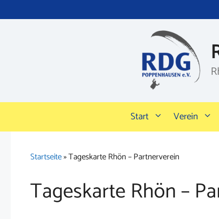
Zum
Inhalt
springen
R
Start
Verein
Startseite
»
Tageskarte Rhön – Partnerverein
Tageskarte Rhön – Pa