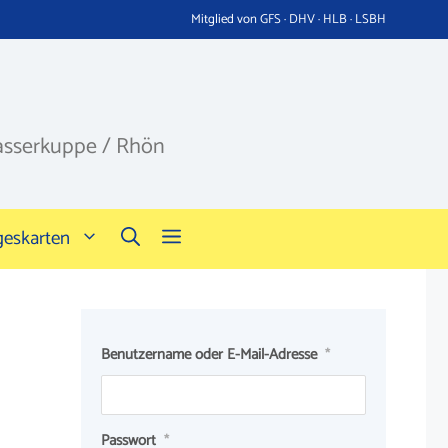
Mitglied von GFS · DHV · HLB · LSBH
asserkuppe / Rhön
geskarten
Benutzername oder E-Mail-Adresse
*
Passwort
*