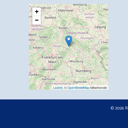
+
−
Leaflet
, ©
OpenStreetMap
Mitwirkende
© 2026 R