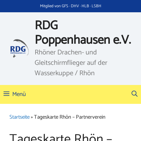
Zum
Mitglied von GFS · DHV · HLB · LSBH
Inhalt
springen
RDG
Poppenhausen e.V.
Rhöner Drachen- und
Gleitschirmflieger auf der
Wasserkuppe / Rhön
Menü
Startseite
»
Tageskarte Rhön – Partnerverein
Tageskarte Rhön –