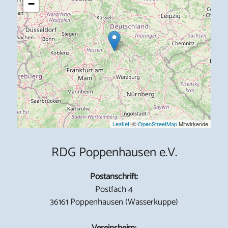
−
Leaflet
, ©
OpenStreetMap
Mitwirkende
RDG Poppenhausen e.V.
Postanschrift:
Postfach 4
36161 Poppenhausen (Wasserkuppe)
Vereinsheim: