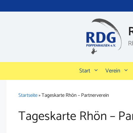
Zum
Inhalt
springen
R
Start
Verein
Startseite
»
Tageskarte Rhön – Partnerverein
Tageskarte Rhön – Pa