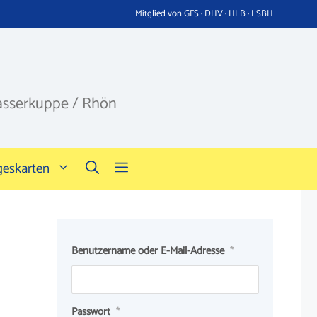
Mitglied von GFS · DHV · HLB · LSBH
asserkuppe / Rhön
geskarten
Benutzername oder E-Mail-Adresse
*
Passwort
*