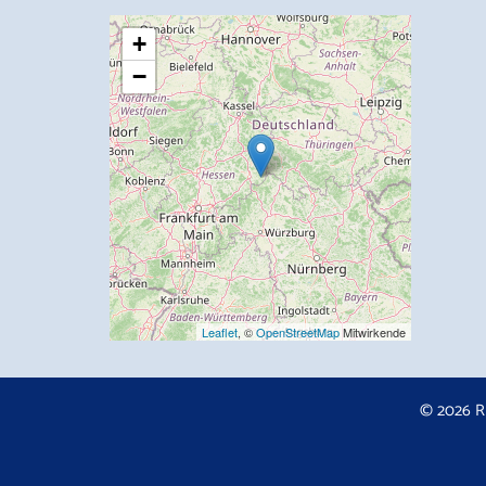
+
−
Leaflet
, ©
OpenStreetMap
Mitwirkende
© 2026 R