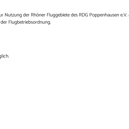
n zur Nutzung der Rhöner Fluggebiete des RDG Poppenhausen e.V.
 der Flugbetriebsordnung.
lich.