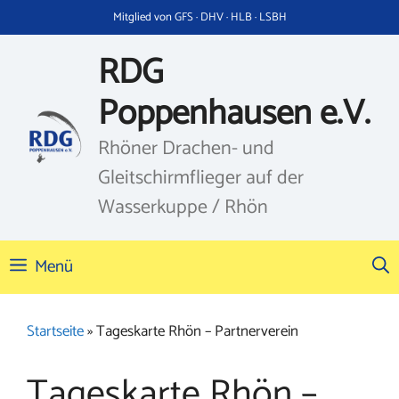
Zum
Mitglied von GFS · DHV · HLB · LSBH
Inhalt
springen
RDG
Poppenhausen e.V.
Rhöner Drachen- und
Gleitschirmflieger auf der
Wasserkuppe / Rhön
Menü
Startseite
»
Tageskarte Rhön – Partnerverein
Tageskarte Rhön –