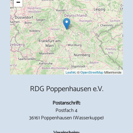
−
Leaflet
, ©
OpenStreetMap
Mitwirkende
RDG Poppenhausen e.V.
Postanschrift:
Postfach 4
36161 Poppenhausen (Wasserkuppe)
Vereinsheim: