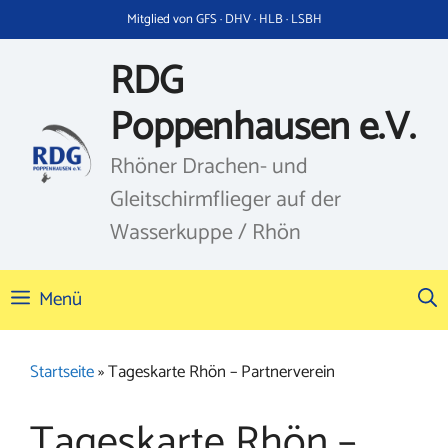
Zum
Mitglied von GFS · DHV · HLB · LSBH
Inhalt
springen
RDG
Poppenhausen e.V.
Rhöner Drachen- und
Gleitschirmflieger auf der
Wasserkuppe / Rhön
Menü
Startseite
»
Tageskarte Rhön – Partnerverein
Tageskarte Rhön –