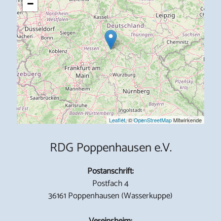
−
Leaflet
, ©
OpenStreetMap
Mitwirkende
RDG Poppenhausen e.V.
Postanschrift:
Postfach 4
36161 Poppenhausen (Wasserkuppe)
Vereinsheim: