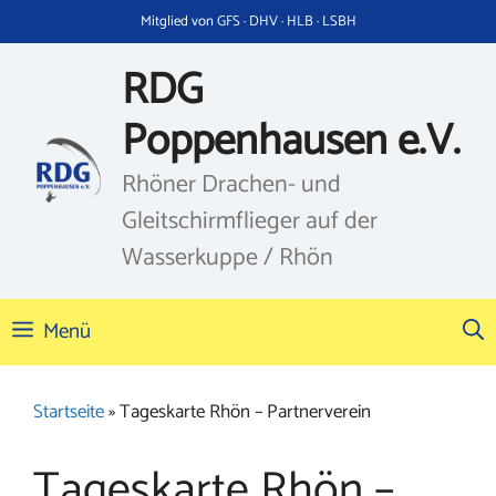
Zum
Mitglied von GFS · DHV · HLB · LSBH
Inhalt
springen
RDG
Poppenhausen e.V.
Rhöner Drachen- und
Gleitschirmflieger auf der
Wasserkuppe / Rhön
Menü
Startseite
»
Tageskarte Rhön – Partnerverein
Tageskarte Rhön –