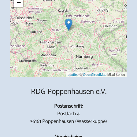
−
Leaflet
, ©
OpenStreetMap
Mitwirkende
RDG Poppenhausen e.V.
Postanschrift:
Postfach 4
36161 Poppenhausen (Wasserkuppe)
Vereinsheim: