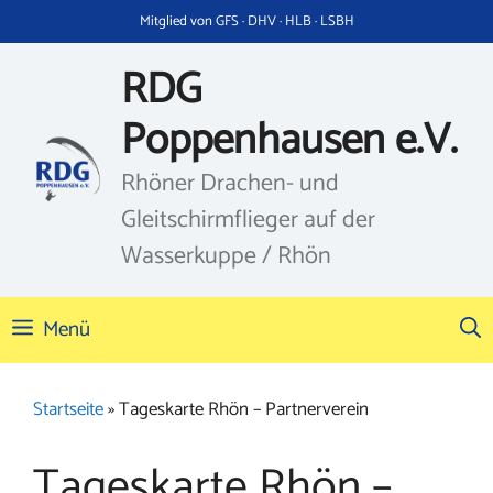
Zum
Mitglied von GFS · DHV · HLB · LSBH
Inhalt
springen
RDG
Poppenhausen e.V.
Rhöner Drachen- und
Gleitschirmflieger auf der
Wasserkuppe / Rhön
Menü
Startseite
»
Tageskarte Rhön – Partnerverein
Tageskarte Rhön –