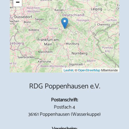
−
Leaflet
, ©
OpenStreetMap
Mitwirkende
RDG Poppenhausen e.V.
Postanschrift:
Postfach 4
36161 Poppenhausen (Wasserkuppe)
Vereinsheim: