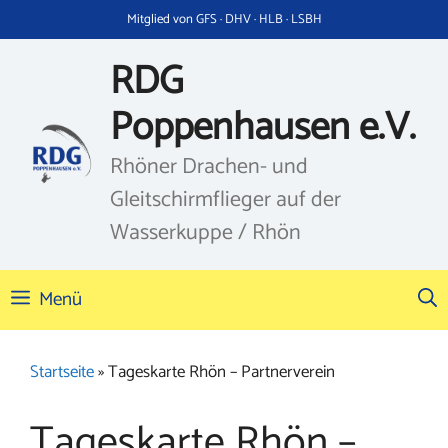
Zum
Mitglied von GFS · DHV · HLB · LSBH
Inhalt
springen
RDG
Poppenhausen e.V.
Rhöner Drachen- und
Gleitschirmflieger auf der
Wasserkuppe / Rhön
Menü
Startseite
»
Tageskarte Rhön – Partnerverein
Tageskarte Rhön –