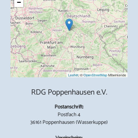
−
Leaflet
, ©
OpenStreetMap
Mitwirkende
RDG Poppenhausen e.V.
Postanschrift:
Postfach 4
36161 Poppenhausen (Wasserkuppe)
Vereinsheim: