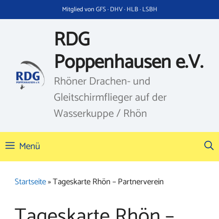
Zum
Mitglied von GFS · DHV · HLB · LSBH
Inhalt
springen
RDG
Poppenhausen e.V.
Rhöner Drachen- und
Gleitschirmflieger auf der
Wasserkuppe / Rhön
Menü
Startseite
»
Tageskarte Rhön – Partnerverein
Tageskarte Rhön –