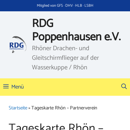
Zum
Mitglied von GFS · DHV · HLB · LSBH
Inhalt
springen
RDG
Poppenhausen e.V.
Rhöner Drachen- und
Gleitschirmflieger auf der
Wasserkuppe / Rhön
Menü
Startseite
»
Tageskarte Rhön – Partnerverein
Tageskarte Rhön –