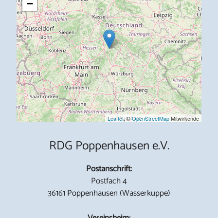
−
Leaflet
, ©
OpenStreetMap
Mitwirkende
RDG Poppenhausen e.V.
Postanschrift:
Postfach 4
36161 Poppenhausen (Wasserkuppe)
Vereinsheim: