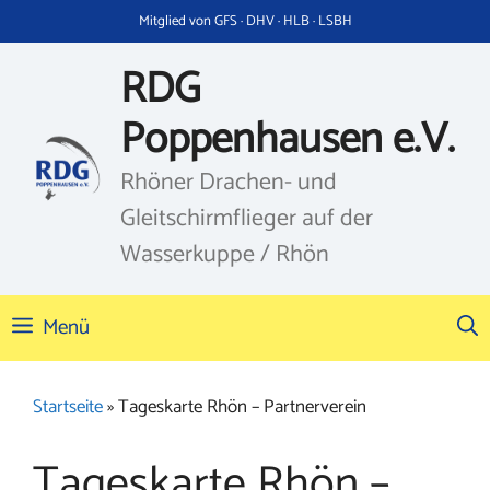
Zum
Mitglied von GFS · DHV · HLB · LSBH
Inhalt
springen
RDG
Poppenhausen e.V.
Rhöner Drachen- und
Gleitschirmflieger auf der
Wasserkuppe / Rhön
Menü
Startseite
»
Tageskarte Rhön – Partnerverein
Tageskarte Rhön –