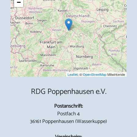
−
Leaflet
, ©
OpenStreetMap
Mitwirkende
RDG Poppenhausen e.V.
Postanschrift:
Postfach 4
36161 Poppenhausen (Wasserkuppe)
Vereinsheim: