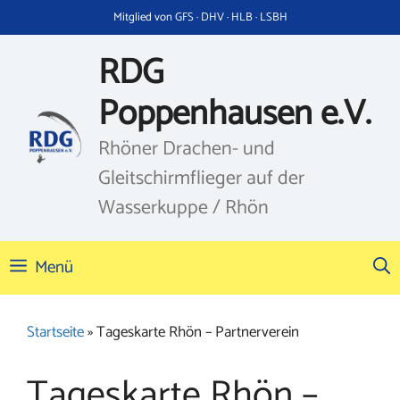
Zum
Mitglied von GFS · DHV · HLB · LSBH
Inhalt
springen
RDG
Poppenhausen e.V.
Rhöner Drachen- und
Gleitschirmflieger auf der
Wasserkuppe / Rhön
Menü
Startseite
»
Tageskarte Rhön – Partnerverein
Tageskarte Rhön –