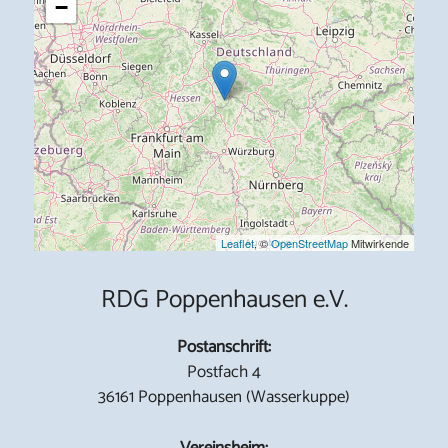
−
Leaflet
, ©
OpenStreetMap
Mitwirkende
RDG Poppenhausen e.V.
Postanschrift:
Postfach 4
36161 Poppenhausen (Wasserkuppe)
Vereinsheim: