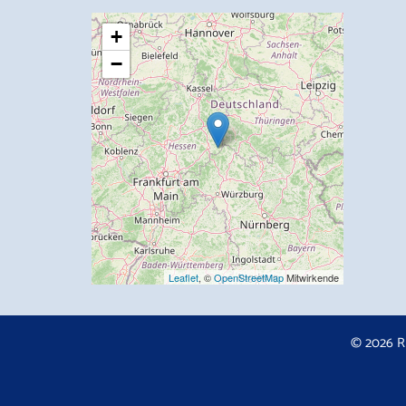
+
−
Leaflet
, ©
OpenStreetMap
Mitwirkende
© 2026 R