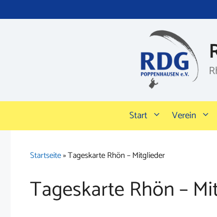
Zum
Inhalt
springen
R
Start
Verein
Startseite
»
Tageskarte Rhön – Mitglieder
Tageskarte Rhön – Mit