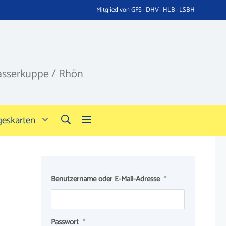
Mitglied von GFS · DHV · HLB · LSBH
asserkuppe / Rhön
geskarten
Benutzername oder E-Mail-Adresse
*
Passwort
*