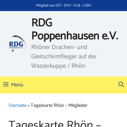
Zum
Mitglied von GFS · DHV · HLB · LSBH
Inhalt
springen
RDG
Poppenhausen e.V.
Rhöner Drachen- und
Gleitschirmflieger auf der
Wasserkuppe / Rhön
Menü
Startseite
»
Tageskarte Rhön – Mitglieder
Tageskarte Rhön –