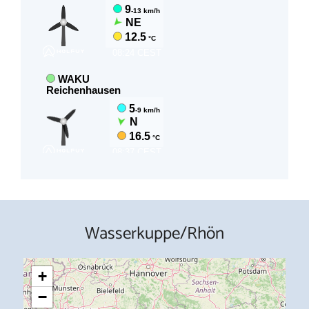
Wasserkuppe/Rhön
+
−