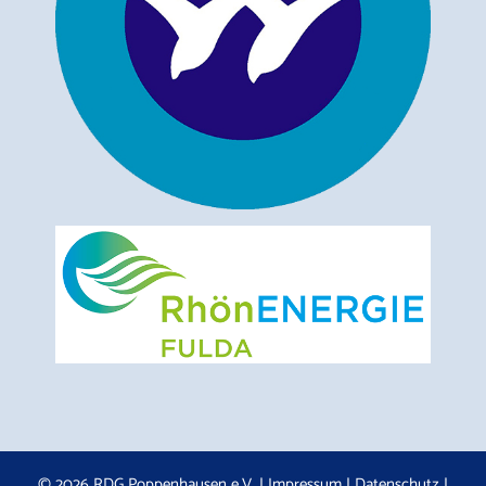
© 2026 RDG Poppenhausen e.V. |
Impressum
|
Datenschutz
|