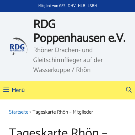
Zum
Mitglied von GFS · DHV · HLB · LSBH
Inhalt
springen
RDG
Poppenhausen e.V.
Rhöner Drachen- und
Gleitschirmflieger auf der
Wasserkuppe / Rhön
Menü
Startseite
»
Tageskarte Rhön – Mitglieder
Tageskarte Rhön –