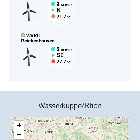
Wasserkuppe/Rhön
+
−