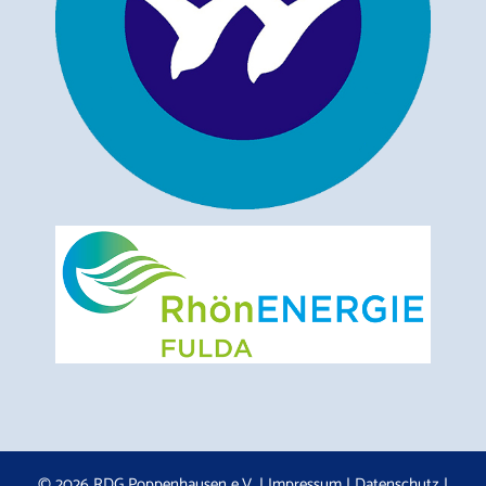
© 2026 RDG Poppenhausen e.V. |
Impressum
|
Datenschutz
|