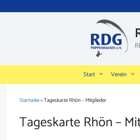
Zum
Inhalt
springen
R
Start
Verein
Startseite
»
Tageskarte Rhön – Mitglieder
Tageskarte Rhön – Mit