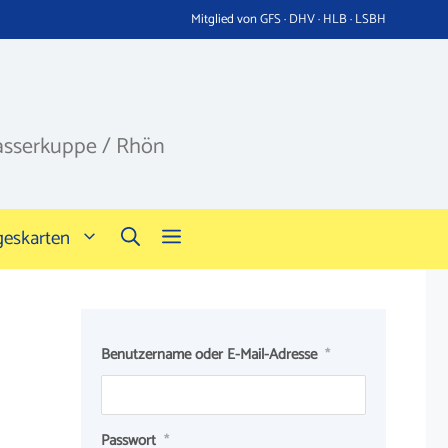
Mitglied von GFS · DHV · HLB · LSBH
asserkuppe / Rhön
geskarten
Benutzername oder E-Mail-Adresse
*
Passwort
*