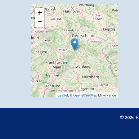
+
−
Leaflet
, ©
OpenStreetMap
Mitwirkende
© 2026 R