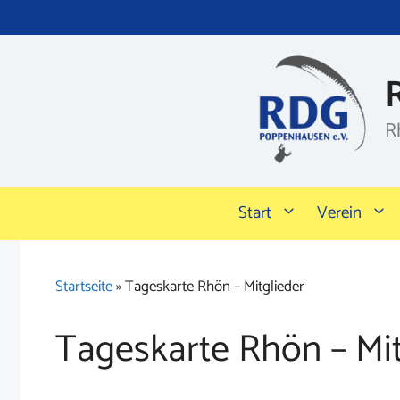
Zum
Inhalt
springen
R
Start
Verein
Startseite
»
Tageskarte Rhön – Mitglieder
Tageskarte Rhön – Mit