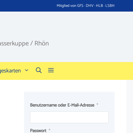
Mitglied von GFS · DHV · HLB · LSBH
asserkuppe / Rhön
geskarten
Benutzername oder E-Mail-Adresse
*
Passwort
*