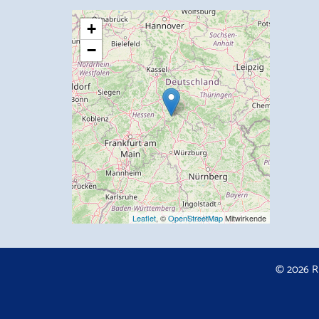
+
−
Leaflet
, ©
OpenStreetMap
Mitwirkende
© 2026 R