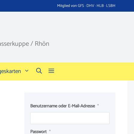
Mitglied von GFS · DHV · HLB · LSBH
asserkuppe / Rhön
geskarten
Benutzername oder E-Mail-Adresse
*
Passwort
*