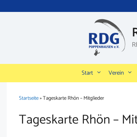
Zum
Inhalt
springen
R
Start
Verein
Startseite
»
Tageskarte Rhön – Mitglieder
Tageskarte Rhön – Mit