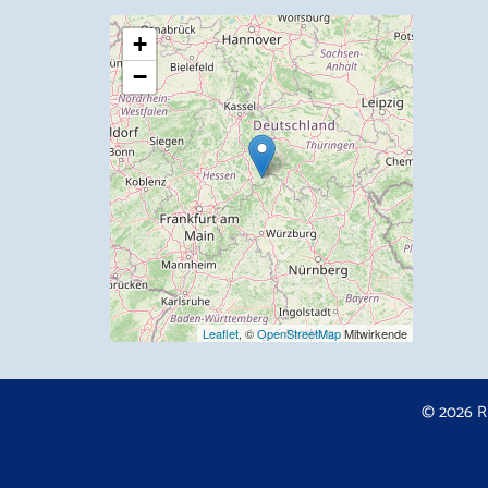
+
−
Leaflet
, ©
OpenStreetMap
Mitwirkende
© 2026 R