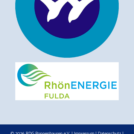
© 2026 RDG Poppenhausen e.V. |
Impressum
|
Datenschutz
|