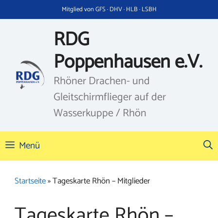
Zum
Mitglied von GFS · DHV · HLB · LSBH
Inhalt
springen
RDG
Poppenhausen e.V.
Rhöner Drachen- und
Gleitschirmflieger auf der
Wasserkuppe / Rhön
Menü
Startseite
»
Tageskarte Rhön – Mitglieder
Tageskarte Rhön –