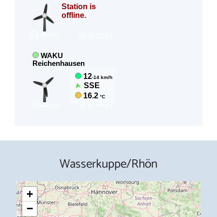
Wasserkuppe/Rhön
+
−