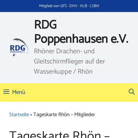
Zum
Mitglied von GFS · DHV · HLB · LSBH
Inhalt
springen
RDG
Poppenhausen e.V.
Rhöner Drachen- und
Gleitschirmflieger auf der
Wasserkuppe / Rhön
Menü
Startseite
»
Tageskarte Rhön – Mitglieder
Tageskarte Rhön –