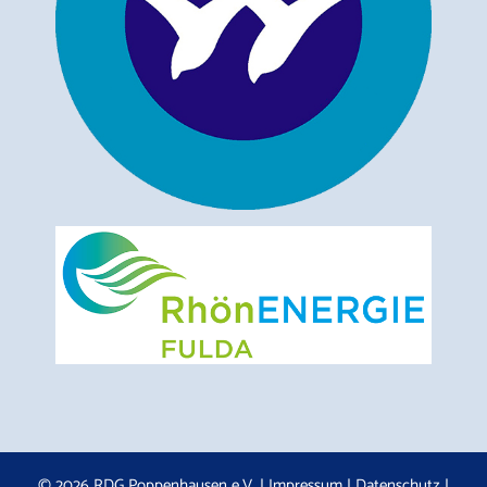
© 2026 RDG Poppenhausen e.V. |
Impressum
|
Datenschutz
|