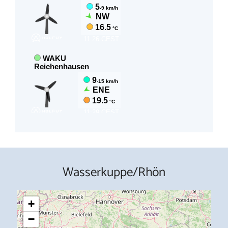
Wasserkuppe/Rhön
+
−