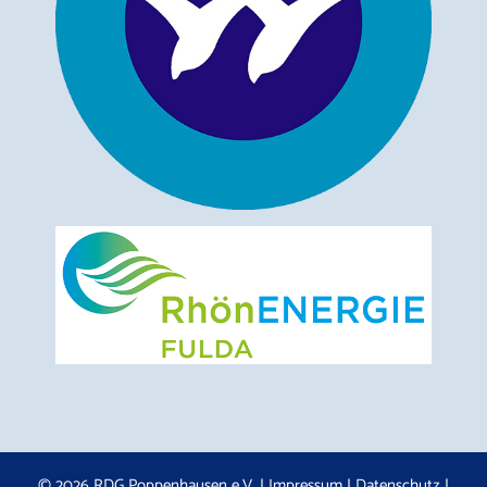
© 2026 RDG Poppenhausen e.V. |
Impressum
|
Datenschutz
|