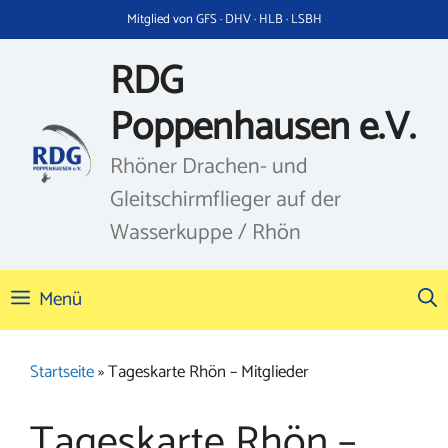
Zum
Mitglied von GFS · DHV · HLB · LSBH
Inhalt
springen
RDG
Poppenhausen e.V.
Rhöner Drachen- und
Gleitschirmflieger auf der
Wasserkuppe / Rhön
Menü
Startseite
»
Tageskarte Rhön – Mitglieder
Tageskarte Rhön –