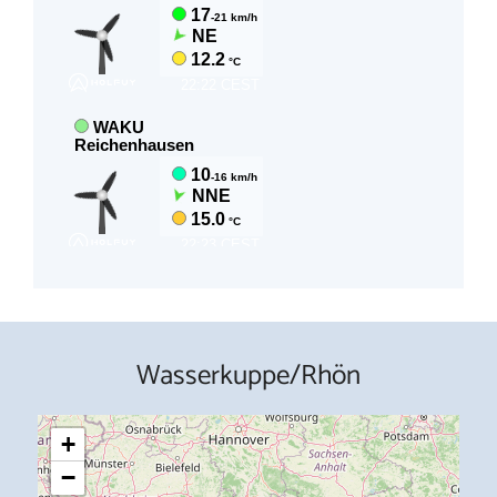
Wasserkuppe/Rhön
+
−