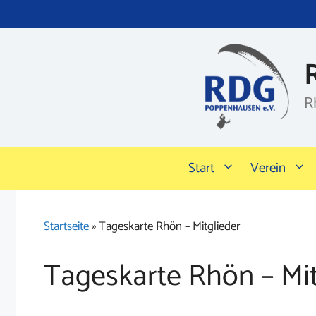
Zum
Inhalt
springen
R
Start
Verein
Startseite
»
Tageskarte Rhön – Mitglieder
Tageskarte Rhön – Mit