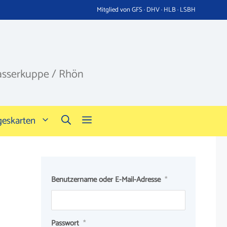
Mitglied von GFS · DHV · HLB · LSBH
asserkuppe / Rhön
geskarten
Benutzername oder E-Mail-Adresse
*
Passwort
*