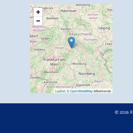
+
−
Leaflet
, ©
OpenStreetMap
Mitwirkende
© 2026 R