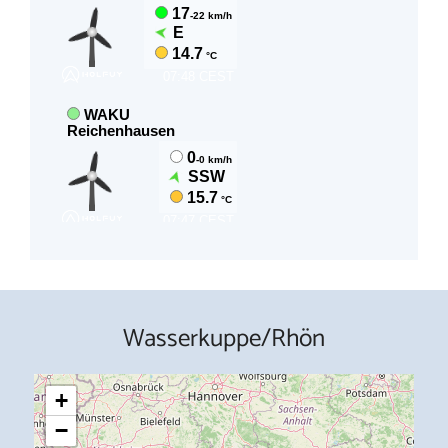
Wasserkuppe/Rhön
+
−