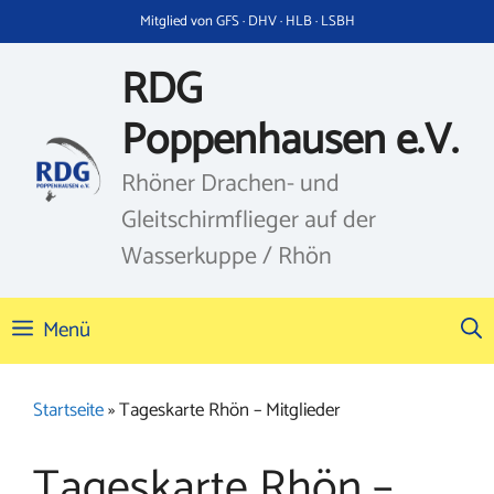
Zum
Mitglied von GFS · DHV · HLB · LSBH
Inhalt
springen
RDG
Poppenhausen e.V.
Rhöner Drachen- und
Gleitschirmflieger auf der
Wasserkuppe / Rhön
Menü
Startseite
»
Tageskarte Rhön – Mitglieder
Tageskarte Rhön –