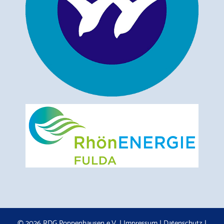
© 2026 RDG Poppenhausen e.V. |
Impressum
|
Datenschutz
|