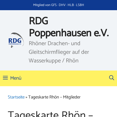
Zum
Mitglied von GFS · DHV · HLB · LSBH
Inhalt
springen
RDG
Poppenhausen e.V.
Rhöner Drachen- und
Gleitschirmflieger auf der
Wasserkuppe / Rhön
Menü
Startseite
»
Tageskarte Rhön – Mitglieder
Tageskarte Rhön –