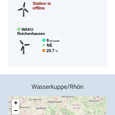
Wasserkuppe/Rhön
+
−