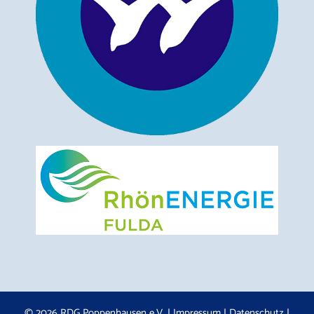
© 2026 RDG Poppenhausen e.V. |
Impressum
|
Datenschutz
|