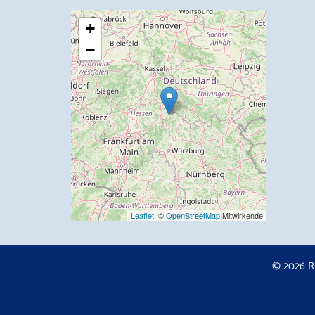
+
−
Leaflet
, ©
OpenStreetMap
Mitwirkende
© 2026 R