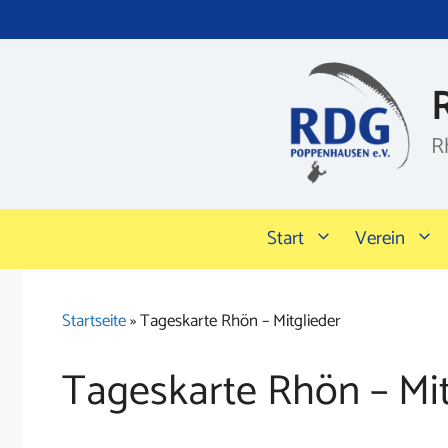
Zum
Inhalt
springen
R
Start
Verein
Startseite
»
Tageskarte Rhön – Mitglieder
Tageskarte Rhön – Mit