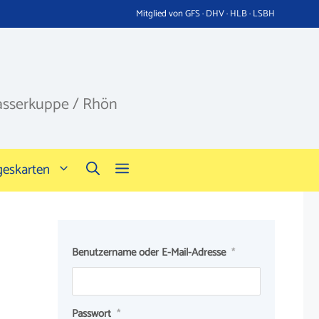
Mitglied von GFS · DHV · HLB · LSBH
asserkuppe / Rhön
geskarten
Benutzername oder E-Mail-Adresse
*
Passwort
*