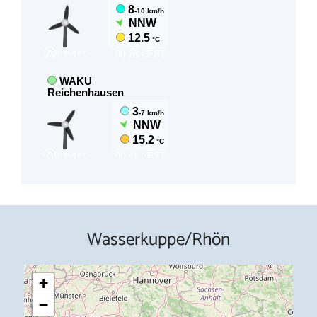
Wasserkuppe/Rhön
+
−