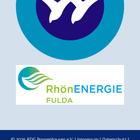
© 2026 RDG Poppenhausen e.V. |
Impressum
|
Datenschutz
|