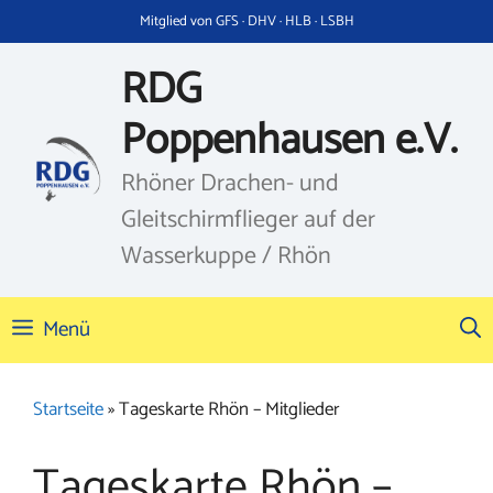
Zum
Mitglied von GFS · DHV · HLB · LSBH
Inhalt
springen
RDG
Poppenhausen e.V.
Rhöner Drachen- und
Gleitschirmflieger auf der
Wasserkuppe / Rhön
Menü
Startseite
»
Tageskarte Rhön – Mitglieder
Tageskarte Rhön –